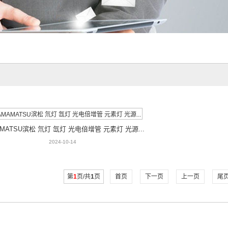
AMATSU滨松 氘灯 氙灯 光电倍增管 元素灯 光源...
2024-10-14
第
1
页/共
1
页
首页
下一页
上一页
尾